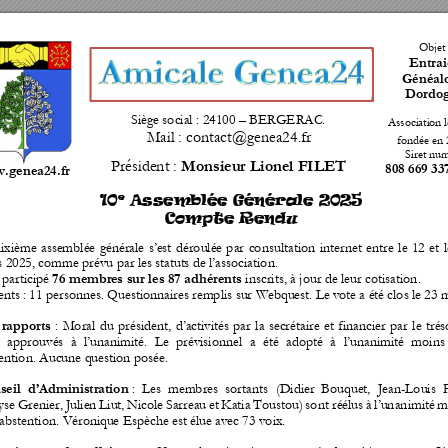
Objet 
Entrai
Généalo
Dordog
Siège social : 24100 – BERGERAC
.
Association l
Mail : contact@g
enea2
4.fr 
fondée en 
Siret num
Président : 
Mo
nsieur Lion
el FILET
808 669 33
.genea24.fr
e
10
 Assemblé
e Générale 2025 
Compte Rendu 
ixième 
assemblée 
générale 
s’est 
déroulé
e 
par 
consultation 
internet 
entre 
le 
12 
et 
l
 2025, comme prévu par les statut
s de l’association. 
participé 
 inscrits, à jour de leur cotisat
ion.  
76 membre
s sur les 87 adhére
nts
nts : 
11 person
nes. Questio
nnaires rem
plis sur We
bquest. Le 
vote 
a été 
clos le 
23 
m
: 
Moral 
du 
président, 
d’activi
tés 
par 
la 
secrétaire 
et 
financier 
par 
le 
trés
 
rapports
 
approuvés 
à 
l’u
nanimité. 
Le 
prévisio
nnel 
a 
été 
adopté 
à
l’unanimité 
moin
s 
ention. Aucune question p
osée.  
: 
Les 
membres 
sortants 
(Didier 
B
ouquet, 
Jean-Louis 
F
eil 
d’A
dministration 
yse 
Grenier, 
Julien 
Liut, 
Nicole 
Sarreau 
et 
Katia 
Toustou) 
sont
réélus 
à 
l’unanimité 
m
abstention. Véroniq
ue Espèche est élue 
avec 73 voix.  