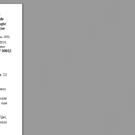
: 
de  
gie 
ne 
oi 1901  
. 
2014
éro  
7 00012
e 
23 
ars. 
orier 
une
ilet, 
oins 