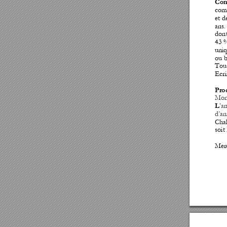
Con
com
et 
d
ans.
dont
43 
uniq
ou b
Tous
Ecri
Pro
Mon
’a
L
d’an
Chal
soit
Merc