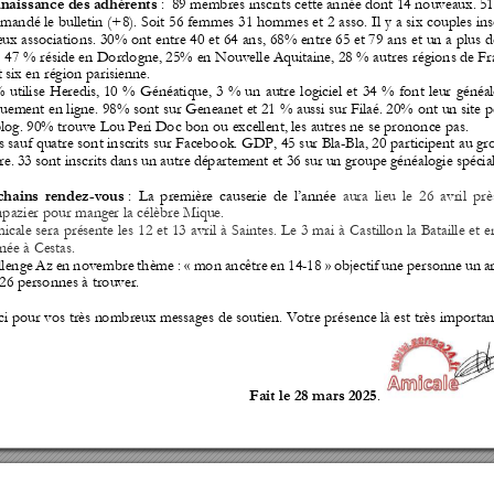
:  
89 membres i
nscrits cette 
année dont 14
 nouveaux. 5
1
naissance des
 adhérents 
mandé 
le 
bulletin 
(+8). 
Soit 
56 
femmes 3
1 
hommes 
et 
2 
asso. 
Il 
y 
a 
six 
couples 
ins
eux 
associations. 
30% 
ont
 en
tre 40
 e
t 
64 
ans, 
68% en
tre 
65 
et 
79 
ans 
et
un 
a 
plus 
d
  4
7 % 
réside en Dordogne, 25%
 en Nouvelle Aquitaine, 28 % 
autres r
égions de Fr
 six en région parisienne
.  
% 
utilise 
Heredis, 
10 
% 
Gé
néatique, 
3 
% 
un 
autre 
logiciel 
et 
34 
% 
font 
leur 
généal
uement en ligne. 98% s
ont sur Geneanet et 21
 % 
aussi sur Filaé. 20% 
ont un site 
p
log. 90% trouve Lou Peri D
oc bon ou exce
llent, les autres ne se pron
once pas. 
 sauf 
quatre sont inscrits 
sur Facebook. GDP, 
45 s
ur Bla-Bla, 20 
participent au gr
re. 
33 
sont 
inscrits 
dan
s u
n 
autre 
départe
ment 
et 
36 
sur 
un 
grou
pe 
généalogie 
spécial
 : 
La 
premiè
re 
causerie 
de 
l’ann
ée 
aura 
lieu 
le 
26 
avril 
prè
chains 
rendez-vous
pazier pour mang
er la célèbre Mique. 
micale 
s
era 
présente 
les 
1
2 
et 
13 
avril 
à 
Saintes. 
Le 
3 
mai 
à 
Cast
illon 
la 
Bataille 
et 
e
née à Cestas.
lenge 
Az 
en 
novembre 
thème : 
« mon 
ancêtre 
en 
14-18 » 
o
bjectif 
une 
personne 
un 
ar
 26 personnes à trouver. 
i pour vos très n
ombreux messages de soutien. V
otre présence là est très imp
ortan
.
Fait le 28 mars 2025