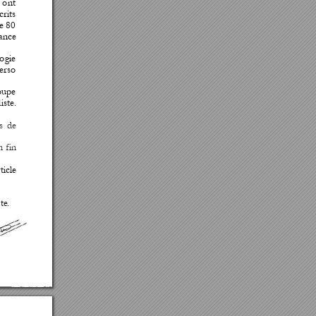
 ont 
crits 
e 
80 
ance 
ogie 
erso 
oupe 
iste.
s 
de 
n
f
in 
ticle 
te. 