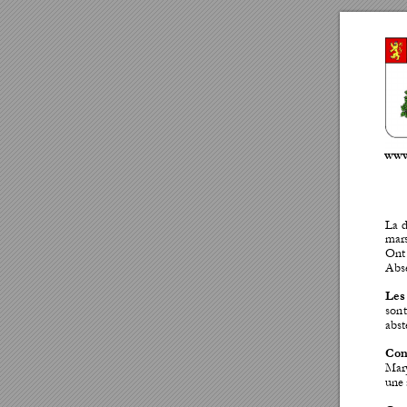
www
La 
d
mars
Ont 
Abse
Les
sont
abst
Cons
Mar
une 