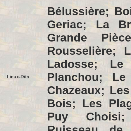
Bélussière; B
Geriac; La B
Grande Pièc
Rousselière;
Ladosse; Le
Planchou; Le
Lieux-Dits
Chazeaux; Les
Bois; Les Pla
Puy Choisi;
Ruisseau de 