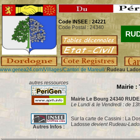
Code INSEE : 24221
Code Postal : 24340
RU
www.genea24.com/
Villages
/
Canton de Mareuil
/
Rudeau Lado
autres ressources
Mairie :
Mairie Le Bourg 24340 RU
Le Lundi & le Vendredi : de 1
Sur la carte de Cassini : La Do
Ladosse
devient Rudeau-Lado
Autres Infos :