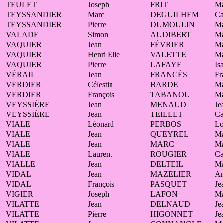
TEULET
Joseph
FRIT
Ma
TEYSSANDIER
Marc
DEGUILHEM
Ca
TEYSSANDIER
Pierre
DUMOULIN
Ma
VALADE
Simon
AUDIBERT
Ma
VAQUIER
Jean
FÉVRIER
Ma
VAQUIER
Henri Elie
VALETTE
Ma
VAQUIER
Pierre
LAFAYE
Is
VÉRAIL
Jean
FRANCÈS
Fr
VERDIER
Célestin
BARDE
Ma
VERDIER
François
TABANOU
Ma
VEYSSIÈRE
Jean
MENAUD
Je
VEYSSIÈRE
Jean
TEILLET
Ca
VIALE
Léonard
PERBOS
Lo
VIALE
Jean
QUEYREL
Ma
VIALE
Jean
MARC
Ma
VIALE
Laurent
ROUGIER
Ca
VIALLE
Jean
DELTEIL
Ma
VIDAL
Jean
MAZELIER
A
VIDAL
François
PASQUET
Je
VIGIER
Joseph
LAFON
Ma
VILATTE
Jean
DELNAUD
Je
VILATTE
Pierre
HIGONNET
Je