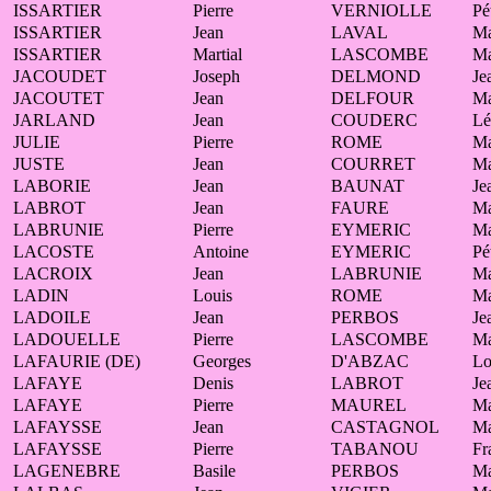
ISSARTIER
Pierre
VERNIOLLE
Pé
ISSARTIER
Jean
LAVAL
Ma
ISSARTIER
Martial
LASCOMBE
Ma
JACOUDET
Joseph
DELMOND
Je
JACOUTET
Jean
DELFOUR
Ma
JARLAND
Jean
COUDERC
Lé
JULIE
Pierre
ROME
Ma
JUSTE
Jean
COURRET
Ma
LABORIE
Jean
BAUNAT
Je
LABROT
Jean
FAURE
Ma
LABRUNIE
Pierre
EYMERIC
Ma
LACOSTE
Antoine
EYMERIC
Pé
LACROIX
Jean
LABRUNIE
Ma
LADIN
Louis
ROME
Ma
LADOILE
Jean
PERBOS
Je
LADOUELLE
Pierre
LASCOMBE
Ma
LAFAURIE (DE)
Georges
D'ABZAC
Lo
LAFAYE
Denis
LABROT
Je
LAFAYE
Pierre
MAUREL
Ma
LAFAYSSE
Jean
CASTAGNOL
Ma
LAFAYSSE
Pierre
TABANOU
Fr
LAGENEBRE
Basile
PERBOS
Ma