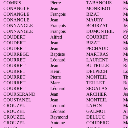
COMBIS
Pierre
TABANOUS
Ma
CONANGLE
Jean
MONRIBOT
Fr
CONANGLE
François
BIZAT
Ma
CONANGLE
Jean
MAURY
Ma
CONNANGLE
François
BOURZAT
Je
CONNANGLE
François
DUMONTEIL
Pé
COUDERT
Alfred
COURRET
Cé
COUDERT
Jean
BIZAT
Ma
COUDERT
Jean
PÉCHAUD
El
COURRÈGE
Baptiste
MARTRAS
Ma
COURRET
Léonard
LAURENT
Je
COURRET
Jean
BUTRILLE
Ro
COURRET
Henri
DELPECH
Lo
COURRET
Pierre
MONTEIL
Th
COURRET
Marc
TEILLET
Ro
COURRET
Léonard
SÉGALAS
Je
COURSERAND
Jean
ARCHIER
Je
COUSTANEL
Jean
MONTEIL
Ma
CROUZEL
Léonard
LAFON
Ma
CROUZEL
Léonard
GALMOT
A
CROUZEL
Raymond
DELLUC
Fr
CROUZEL
Antoine
COUDERC
Ma