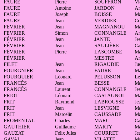
FAURE
Pierre
SOUFFRON
Vi
FAURE
Antoine
JARDON
A
FAURE
Joseph
BOISSE
Ma
FAURE
Jean
VERDIER
Co
FEVRIER
Jean
MAGNANOU
Ma
FEVRIER
Simon
CONNANGLE
A
FÉVRIER
Jean
JANTE
Je
FÉVRIER
Jean
SAULIÈRE
Ca
FÉVRIER
Pierre
LASCOMBE
Ma
FÉVRIER
MESTRE
A
FILET
Jean
RIGAUDIE
Ju
FOURGNIER
Jean
FAURE
Ma
FOURQUIER
Léonard
PELUSSON
Lé
FRANCÈS
Jean
BESSE
Ma
FRANCÈS
Laurent
CONNANGLE
Je
FRIOT
Léonard
CASTAGNOL
Ma
FRIT
Raymond
LABROUSSE
Je
FRIT
Jean
LESVIGNE
Ma
FRIT
Marcelin
CAUSSADE
Ma
FROMENTAL
Charles
MARC
Ca
GAUTHIER
Guillaume
MARTY
Ma
GAUZAT
Félix Jules
COURRET
Je
GAVAL
Jean
VILATTE
Ma