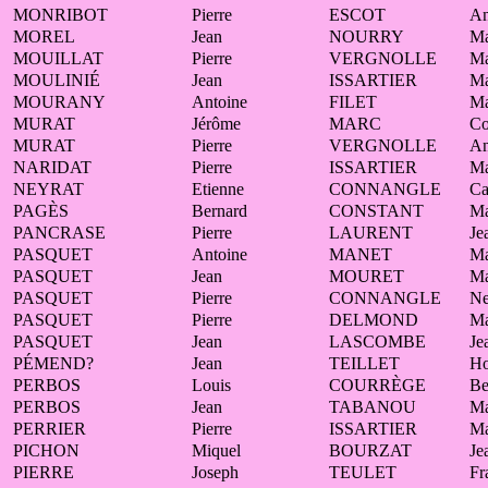
MONRIBOT
Pierre
ESCOT
A
MOREL
Jean
NOURRY
Ma
MOUILLAT
Pierre
VERGNOLLE
Ma
MOULINIÉ
Jean
ISSARTIER
Ma
MOURANY
Antoine
FILET
Ma
MURAT
Jérôme
MARC
Co
MURAT
Pierre
VERGNOLLE
A
NARIDAT
Pierre
ISSARTIER
Ma
NEYRAT
Etienne
CONNANGLE
Ca
PAGÈS
Bernard
CONSTANT
Ma
PANCRASE
Pierre
LAURENT
Je
PASQUET
Antoine
MANET
Ma
PASQUET
Jean
MOURET
Ma
PASQUET
Pierre
CONNANGLE
Ne
PASQUET
Pierre
DELMOND
Ma
PASQUET
Jean
LASCOMBE
Je
PÉMEND?
Jean
TEILLET
Ho
PERBOS
Louis
COURRÈGE
Be
PERBOS
Jean
TABANOU
Ma
PERRIER
Pierre
ISSARTIER
Ma
PICHON
Miquel
BOURZAT
Je
PIERRE
Joseph
TEULET
Fr