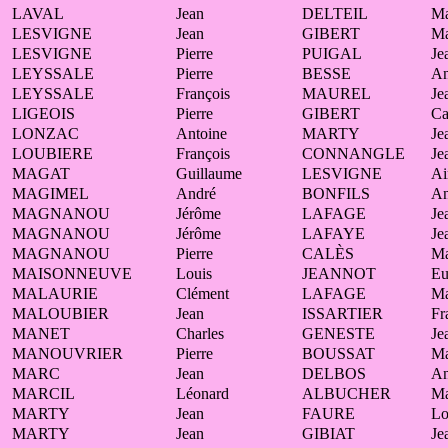
LAVAL
Jean
DELTEIL
Ma
LESVIGNE
Jean
GIBERT
Ma
LESVIGNE
Pierre
PUIGAL
Je
LEYSSALE
Pierre
BESSE
A
LEYSSALE
François
MAUREL
Je
LIGEOIS
Pierre
GIBERT
Ca
LONZAC
Antoine
MARTY
Je
LOUBIERE
François
CONNANGLE
Je
MAGAT
Guillaume
LESVIGNE
Ai
MAGIMEL
André
BONFILS
An
MAGNANOU
Jérôme
LAFAGE
Je
MAGNANOU
Jérôme
LAFAYE
Je
MAGNANOU
Pierre
CALÈS
Ma
MAISONNEUVE
Louis
JEANNOT
Eu
MALAURIE
Clément
LAFAGE
Ma
MALOUBIER
Jean
ISSARTIER
Fr
MANET
Charles
GENESTE
Je
MANOUVRIER
Pierre
BOUSSAT
Ma
MARC
Jean
DELBOS
An
MARCIL
Léonard
ALBUCHER
Ma
MARTY
Jean
FAURE
Lo
MARTY
Jean
GIBIAT
Je