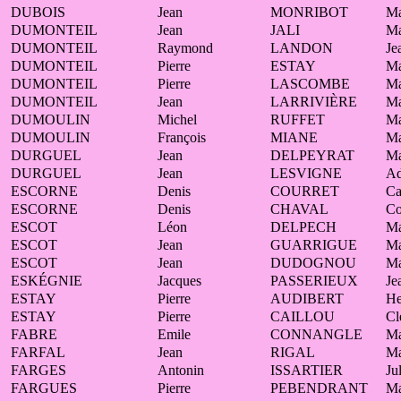
DUBOIS
Jean
MONRIBOT
Ma
DUMONTEIL
Jean
JALI
Ma
DUMONTEIL
Raymond
LANDON
Je
DUMONTEIL
Pierre
ESTAY
Ma
DUMONTEIL
Pierre
LASCOMBE
Ma
DUMONTEIL
Jean
LARRIVIÈRE
Ma
DUMOULIN
Michel
RUFFET
Ma
DUMOULIN
François
MIANE
Ma
DURGUEL
Jean
DELPEYRAT
Ma
DURGUEL
Jean
LESVIGNE
Ad
ESCORNE
Denis
COURRET
Ca
ESCORNE
Denis
CHAVAL
Co
ESCOT
Léon
DELPECH
Ma
ESCOT
Jean
GUARRIGUE
Ma
ESCOT
Jean
DUDOGNOU
Ma
ESKÉGNIE
Jacques
PASSERIEUX
Je
ESTAY
Pierre
AUDIBERT
He
ESTAY
Pierre
CAILLOU
Cl
FABRE
Emile
CONNANGLE
Ma
FARFAL
Jean
RIGAL
Ma
FARGES
Antonin
ISSARTIER
Ju
FARGUES
Pierre
PEBENDRANT
Ma