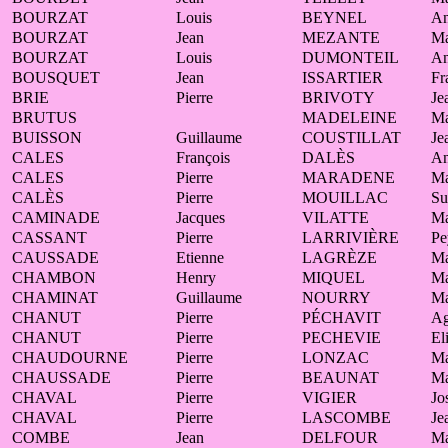
BOURZAT
Louis
BEYNEL
A
BOURZAT
Jean
MEZANTE
Ma
BOURZAT
Louis
DUMONTEIL
An
BOUSQUET
Jean
ISSARTIER
Fr
BRIE
Pierre
BRIVOTY
Je
BRUTUS
MADELEINE
Ma
BUISSON
Guillaume
COUSTILLAT
Je
CALES
François
DALÈS
A
CALES
Pierre
MARADENE
Ma
CALÈS
Pierre
MOUILLAC
Su
CAMINADE
Jacques
VILATTE
Ma
CASSANT
Pierre
LARRIVIÈRE
Pe
CAUSSADE
Etienne
LAGRÈZE
Ma
CHAMBON
Henry
MIQUEL
Ma
CHAMINAT
Guillaume
NOURRY
Ma
CHANUT
Pierre
PÉCHAVIT
Ag
CHANUT
Pierre
PECHEVIE
El
CHAUDOURNE
Pierre
LONZAC
Ma
CHAUSSADE
Pierre
BEAUNAT
Ma
CHAVAL
Pierre
VIGIER
Jo
CHAVAL
Pierre
LASCOMBE
Je
COMBE
Jean
DELFOUR
Ma