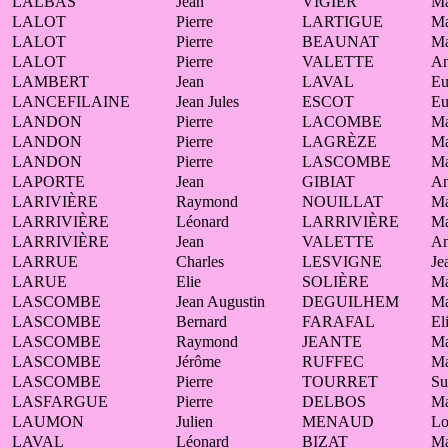
LALBAS
Jean
VIGIER
Ma
LALOT
Pierre
LARTIGUE
Ma
LALOT
Pierre
BEAUNAT
Ma
LALOT
Pierre
VALETTE
An
LAMBERT
Jean
LAVAL
Eu
LANCEFILAINE
Jean Jules
ESCOT
Eu
LANDON
Pierre
LACOMBE
Ma
LANDON
Pierre
LAGRÈZE
Ma
LANDON
Pierre
LASCOMBE
Ma
LAPORTE
Jean
GIBIAT
A
LARIVIÈRE
Raymond
NOUILLAT
Ma
LARRIVIÈRE
Léonard
LARRIVIÈRE
Ma
LARRIVIÈRE
Jean
VALETTE
An
LARRUE
Charles
LESVIGNE
Je
LARUE
Elie
SOLIÈRE
Ma
LASCOMBE
Jean Augustin
DEGUILHEM
Ma
LASCOMBE
Bernard
FARAFAL
El
LASCOMBE
Raymond
JEANTE
Ma
LASCOMBE
Jérôme
RUFFEC
Ma
LASCOMBE
Pierre
TOURRET
Su
LASFARGUE
Pierre
DELBOS
Ma
LAUMON
Julien
MENAUD
Lo
LAVAL
Léonard
BIZAT
Ma