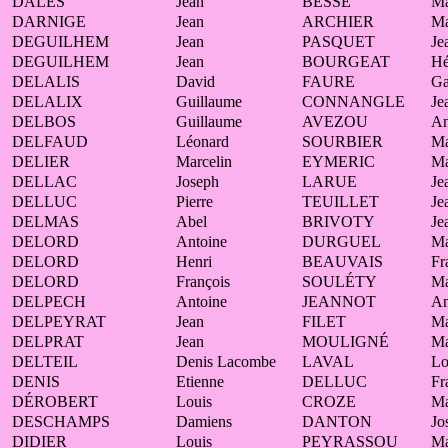
DALÈS
Jean
BESSE
Ma
DARNIGE
Jean
ARCHIER
Ma
DEGUILHEM
Jean
PASQUET
Je
DEGUILHEM
Jean
BOURGEAT
Hé
DELALIS
David
FAURE
Ga
DELALIX
Guillaume
CONNANGLE
Je
DELBOS
Guillaume
AVEZOU
An
DELFAUD
Léonard
SOURBIER
Ma
DELIER
Marcelin
EYMERIC
Ma
DELLAC
Joseph
LARUE
Je
DELLUC
Pierre
TEUILLET
Je
DELMAS
Abel
BRIVOTY
Je
DELORD
Antoine
DURGUEL
Ma
DELORD
Henri
BEAUVAIS
Fr
DELORD
François
SOULÉTY
Ma
DELPECH
Antoine
JEANNOT
A
DELPEYRAT
Jean
FILET
Ma
DELPRAT
Jean
MOULIGNÉ
Ma
DELTEIL
Denis Lacombe
LAVAL
Lo
DENIS
Etienne
DELLUC
Fr
DÉROBERT
Louis
CROZE
Ma
DESCHAMPS
Damiens
DANTON
Jo
DIDIER
Louis
PEYRASSOU
Ma