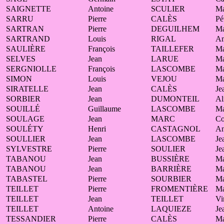
SAIGNETTE
Antoine
SCULIER
Ma
SARRU
Pierre
CALÈS
Pé
SARTRAN
Pierre
DEGUILHEM
Ma
SARTRAND
Louis
RIGAL
Am
SAULIÈRE
François
TAILLEFER
Ma
SELVES
Jean
LARUE
Ma
SERGNIOLLE
François
LASCOMBE
Ma
SIMON
Louis
VEJOU
Ma
SIRATELLE
Jean
CALÈS
Je
SORBIER
Jean
DUMONTEIL
Al
SOUILLÉ
Guillaume
LASCOMBE
Ma
SOULAGE
Jean
MARC
Co
SOULÉTY
Henri
CASTAGNOL
A
SOULLIER
Jean
LASCOMBE
Je
SYLVESTRE
Pierre
SOULIER
Je
TABANOU
Jean
BUSSIÈRE
Ma
TABANOU
Jean
BARRIÈRE
Ma
TABASTEL
Pierre
SOURBIER
Ma
TEILLET
Pierre
FROMENTIÈRE
Ma
TEILLET
Jean
TEILLET
Vi
TEILLET
Antoine
LAQUIEZE
Je
TESSANDIER
Pierre
CALÈS
Ma