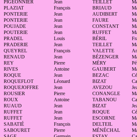
PIGEONNIER
Jean
TEILLET
Ma
PLAZIAT
François
BRIAUD
Ma
PONTERIE
Jean
AUDIBERT
Ma
PONTERIE
Jean
FAURE
Ma
POUJADE
Jean
CONSTANT
Ma
POUTERIE
Jean
RUFFET
Ma
PRADEL
Louis
BÉRIL
Fr
PRADERIE
Jean
TEILLET
Ma
QUEYREL
François
VALETTE
An
RENAUD
Jean
BÉZENGER
Ma
REY
Pierre
MÉRY
Pé
RIVES
Antoine
GAUBERT
Ma
ROQUE
Jean
BEZAC
Cé
ROQUEFLOT
Léonard
BIZAT
Ca
ROQUEJOFFRE
Jean
AVEZOU
Je
ROUSIER
Pierre
CONANGLE
Ma
ROUX
Antoine
TABANOU
Ca
RUAUD
Jean
BIZAT
Je
RUFFET
Jean
ROQUE
Cé
RUFFET
Jean
ESCORNE
Ma
SABATIÉ
François
DELTEIL
Ma
SABOURET
Pierre
MÉNÉCHAL
Ma
SAGE
Germain
ESTAY
Ca