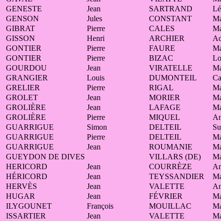
GENESTE
Jean
SARTRAND
Lé
GENSON
Jules
CONSTANT
Ma
GIBRAT
Pierre
CALES
Ma
GISSON
Henri
ARCHIER
Ad
GONTIER
Pierre
FAURE
Ma
GONTIER
Pierre
BIZAC
Lo
GOURDOU
Jean
VIRATELLE
Ma
GRANGIER
Louis
DUMONTEIL
Ca
GRELIER
Pierre
RIGAL
Ma
GROLET
Jean
MORIER
Ma
GROLIÈRE
Jean
LAFAGE
Ma
GROLIÈRE
Pierre
MIQUEL
A
GUARRIGUE
Simon
DELTEIL
Su
GUARRIGUE
Pierre
DELTEIL
Ma
GUARRIGUE
Jean
ROUMANIE
Ma
GUEYDON DE DIVES
VILLARS (DE)
Ma
HERICORD
Jean
COURRÈZE
An
HÉRICORD
Jean
TEYSSANDIER
Ma
HERVÈS
Jean
VALETTE
An
HUGAR
Jean
FÉVRIER
Ma
ILYGOUNET
François
MOUILLAC
Ma
ISSARTIER
Jean
VALETTE
Ma