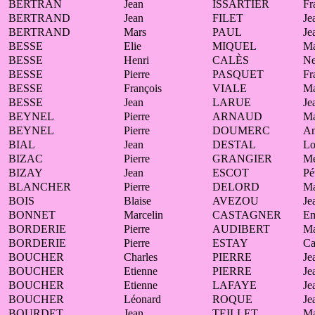
BERTRAN
Jean
ISSARTIER
Fr
BERTRAND
Jean
FILET
Je
BERTRAND
Mars
PAUL
Je
BESSE
Elie
MIQUEL
Ma
BESSE
Henri
CALÈS
Ne
BESSE
Pierre
PASQUET
Fr
BESSE
François
VIALE
Ma
BESSE
Jean
LARUE
Je
BEYNEL
Pierre
ARNAUD
Ma
BEYNEL
Pierre
DOUMERC
A
BIAL
Jean
DESTAL
Lo
BIZAC
Pierre
GRANGIER
Mé
BIZAY
Jean
ESCOT
Pé
BLANCHER
Pierre
DELORD
Ma
BOIS
Blaise
AVEZOU
Je
BONNET
Marcelin
CASTAGNER
Em
BORDERIE
Pierre
AUDIBERT
Ma
BORDERIE
Pierre
ESTAY
Ca
BOUCHER
Charles
PIERRE
Je
BOUCHER
Etienne
PIERRE
Je
BOUCHER
Etienne
LAFAYE
Je
BOUCHER
Léonard
ROQUE
Je
BOURDET
Jean
TEILLET
Ma