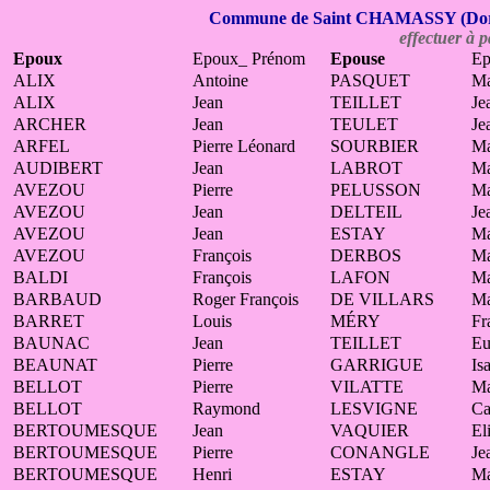
Commune de Saint CHAMASSY (Dordog
effectuer à p
Epoux
Epoux_ Prénom
Epouse
Ep
ALIX
Antoine
PASQUET
Ma
ALIX
Jean
TEILLET
Je
ARCHER
Jean
TEULET
Je
ARFEL
Pierre Léonard
SOURBIER
Ma
AUDIBERT
Jean
LABROT
Ma
AVEZOU
Pierre
PELUSSON
Ma
AVEZOU
Jean
DELTEIL
Je
AVEZOU
Jean
ESTAY
Ma
AVEZOU
François
DERBOS
Ma
BALDI
François
LAFON
Ma
BARBAUD
Roger François
DE VILLARS
Ma
BARRET
Louis
MÉRY
Fr
BAUNAC
Jean
TEILLET
Eu
BEAUNAT
Pierre
GARRIGUE
Is
BELLOT
Pierre
VILATTE
Ma
BELLOT
Raymond
LESVIGNE
Ca
BERTOUMESQUE
Jean
VAQUIER
El
BERTOUMESQUE
Pierre
CONANGLE
Je
BERTOUMESQUE
Henri
ESTAY
Ma