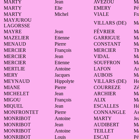
MARTY
Jean
AVEZOU
Ma
MARTY
Elie
EMERY
Pé
MARTY
Michel
VIALE
Fr
MAYJUROU
VILLARS (DE)
Ma
LAGORSSE
MAYRE
Jean
FÉVRIER
Ma
MAZELIER
Etienne
GARRIGUE
Ma
MENAUD
Pierre
CONSTANT
Ma
MERCIER
François
MERCIER
Th
MERCIER
Jean
VIDAL
Ma
MERCIER
Etienne
SOUFFRON
Ma
MERTLIE
Antoine
LAFON
An
MERY
Jacques
AUBOIS
Ma
MEYNAUD
Hippolyte
VILLARS (DE)
He
MIANE
Pierre
COURREZE
Zé
MICHELET
Jean
ARCHIER
Ma
MIGOU
François
ALIX
Ma
MIQUEL
Jean
ESCALLES
Hé
MONFRONTET
Pierre
CONNANGLE
As
MONRIBOT
Antoine
MARTY
Je
MONRIBOT
Jean
AUDIBERT
Ma
MONRIBOT
Antoine
TEILLET
Ma
MONRIBOT
Louis
ESCAT
Pé